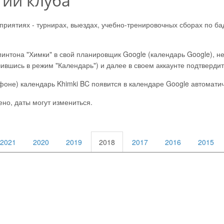
ий клуба
иятиях - турнирах, выездах, учебно-тренировочных сборах по ба
нтона "Химки" в свой планировщик Google (календарь Google), не
шись в режим "Календарь") и далее в своем аккаунте подтвердить,
оне) календарь Khimki BC появится в календаре Google автоматич
ено, даты могут измениться.
2021
2020
2019
2018
2017
2016
2015