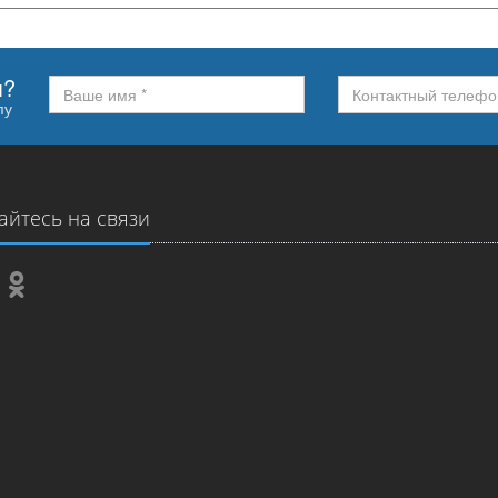
м?
пу
айтесь на связи