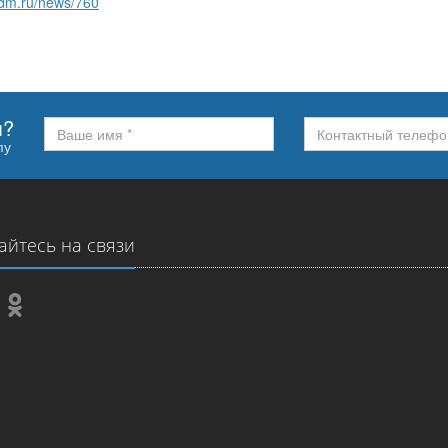
adm.ru/news/760
м?
пу
айтесь на связи