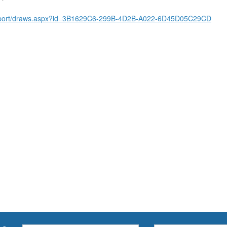
/sport/draws.aspx?id=3B1629C6-299B-4D2B-A022-6D45D05C29CD