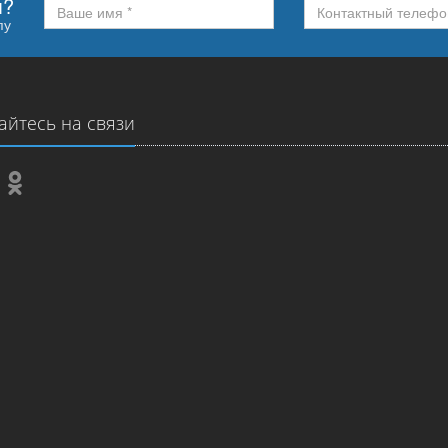
м?
пу
айтесь на связи