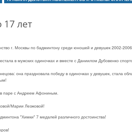
 17 лет
ство г. Москвы по бадминтону среди юношей и девушек 2002-2006 
естала в мужских одиночках и вместе с Даниилом Дубовенко спортс
нецова: она праздновала победу в одиночках у девушек, стала об
ым!
 в паре с Андреем Афониным.
ковой/Марии Лезжовой!
дминтона "Химки" 7 медалей различного достоинства!
еров!