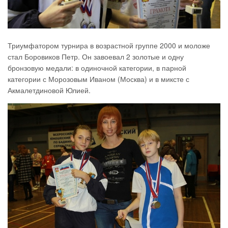
Триумфатором турнира в возрастной группе 2000 и моложе
стал Боровиков Петр. Он завоевал 2 золотые и одну
бронзовую медали: в одиночной категории, в парной
категории с Морозовым Иваном (Москва) и в миксте с
Акмалетдиновой Юлией.