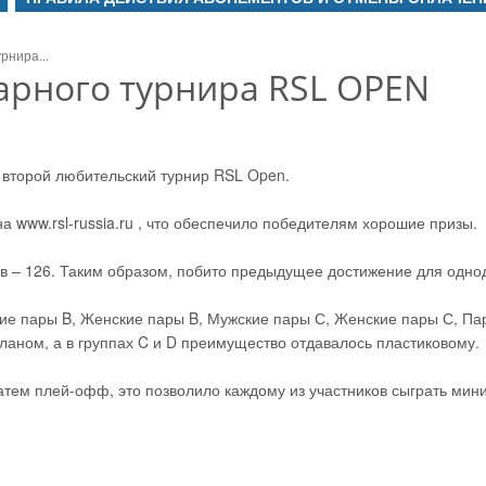
рнира...
арного турнира RSL OPEN
 второй любительский турнир RSL Open.
а www.rsl-russia.ru , что обеспечило победителям хорошие призы.
в – 126. Таким образом, побито предыдущее достижение для однод
ие пары B, Женские пары B, Мужские пары С, Женские пары С, Па
ланом, а в группах C и D преимущество отдавалось пластиковому.
затем плей-офф, это позволило каждому из участников сыграть мин