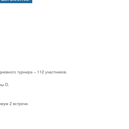
невного турнира – 112 участников.
ры D.
имум 2 встречи.