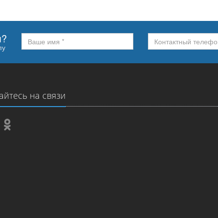
м?
пу
айтесь на связи